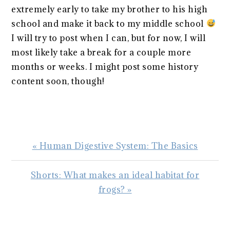
extremely early to take my brother to his high
school and make it back to my middle school
I will try to post when I can, but for now, I will
most likely take a break for a couple more
months or weeks. I might post some history
content soon, though!
Previous
« Human Digestive System: The Basics
Post:
Next
Shorts: What makes an ideal habitat for
Post:
frogs? »
READER