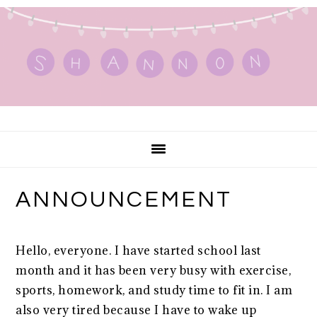
Skip
Skip
Skip
to
to
to
primary
main
primary
navigation
content
sidebar
ANNOUNCEMENT
Hello, everyone. I have started school last
month and it has been very busy with exercise,
sports, homework, and study time to fit in. I am
also very tired because I have to wake up