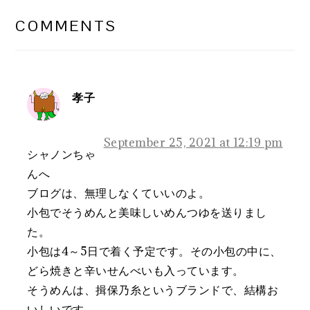
INTERACTIONS
COMMENTS
孝子
September 25, 2021 at 12:19 pm
シャノンちゃ
んへ
ブログは、無理しなくていいのよ。
小包でそうめんと美味しいめんつゆを送りまし
た。
小包は4～5日で着く予定です。その小包の中に、
どら焼きと辛いせんべいも入っています。
そうめんは、揖保乃糸というブランドで、結構お
いしいです。